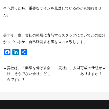
そう思った時、重要なサインを見逃しているのかも知れませ
ん。
是非今一度、貴社の発展に寄与するスタッフについてどの位分
かっているか、自己確認する事をススメ致します。
F
L
共
a
i
有
c
n
投
貴社は、「業績を伸ばす会
貴社に、人財育成の仕組が
e
k
社、そうでない会社」どち
ありますか？
稿
b
e
らですか？
ナ
o
d
o
I
ビ
k
n
ゲ
ー