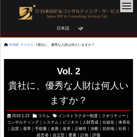
言
語
を
HOME
コラム
貴社に、優秀な人財は何人いますか？
選
択
Vol. 2
貴社に、優秀な人財は何人い
ますか？
2019.1.23
コラム
インストラクター制度
｜
クオリティー
｜
コンサルティング
｜
システム
｜
ビジネス
｜
人財育成
｜
仕組化
｜
体系化
｜
品質
｜
基準
｜
手順書
｜
改善
｜
改革
｜
正確性
｜
決断
｜
目的地
｜
社長
｜
経営者
｜
自立型
｜
要素
｜
計画
｜
評価