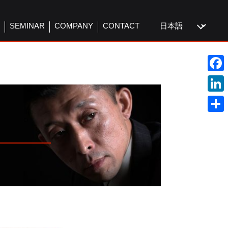
言
SEMINAR
COMPANY
CONTACT
語
を
選
択
F
a
L
c
i
共
e
n
有
b
k
o
e
o
d
k
I
n