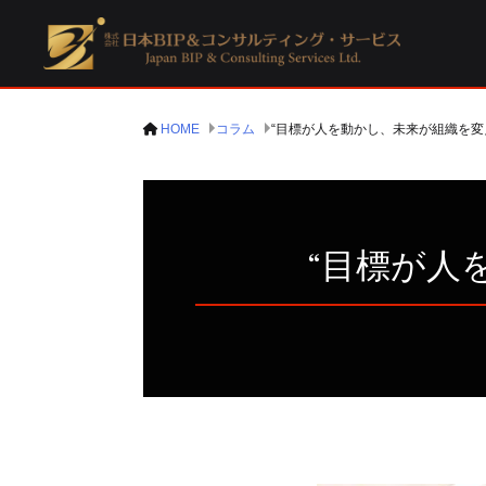
HOME
コラム
“目標が人を動かし、未来が組織を変
“目標が人