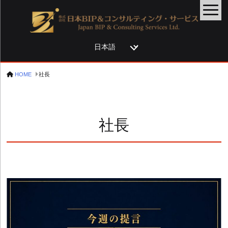
言
語
を
HOME
社長
選
択
社長