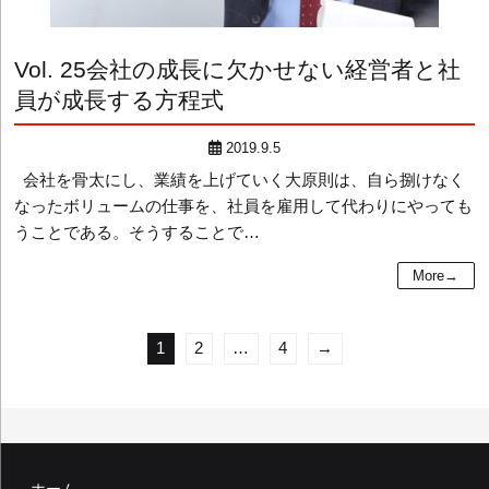
Vol. 25
会社の成長に欠かせない経営者と社
員が成長する方程式
2019.9.5
会社を骨太にし、業績を上げていく大原則は、自ら捌けなく
なったボリュームの仕事を、社員を雇用して代わりにやっても
うことである。そうすることで…
More→
投
1
2
…
4
→
稿
の
ペ
ー
ホーム