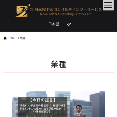
言
語
を
HOME
業種
選
択
業種