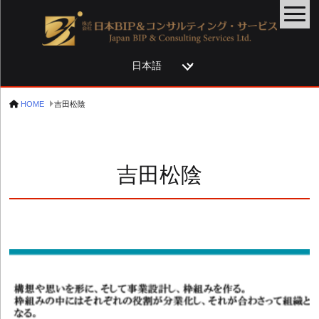
言
語
を
HOME
吉田松陰
選
択
吉田松陰