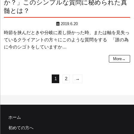
か？」このシンプルな質問に秘められた真
髄とは？
2019.6.20
時節を挟んだときや分岐に差し掛かった時、または軸を見失っ
ているクライアントの方々にこのような質問をする 「誰の為
に今のシゴトをしていますか…
More→
投
1
2
→
稿
の
ペ
ー
ホーム
ジ
初めての方へ