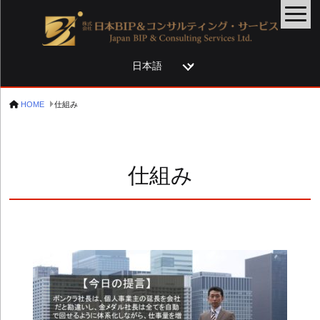
言
語
を
HOME
仕組み
選
択
仕組み