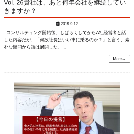
Vol. 26
貴社は、あと何年会社を継続してい
きますか？
2019.9.12
コンサルティング開始後、しばらくしてからA社経営者と話
した内容だが、「何故社長はいい車に乗るのか？」と言う、素
朴な疑問から話は展開した。 …
More→