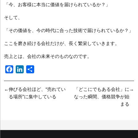
「今、お客様に本当に価値を届けられているか？」
そして、
「その価値を、今の時代に合った技術で届けられているか？」
ここを磨き続ける会社だけが、長く繁栄していきます。
売上とは、会社の未来そのものなのです。
F
L
共
a
i
有
c
n
投
伸びる会社ほど、“売れてい
「どこにでもある会社」に
e
k
る場所”に集中している
なった瞬間、価格競争が始
稿
b
e
まる
ナ
o
d
o
I
ビ
k
n
ゲ