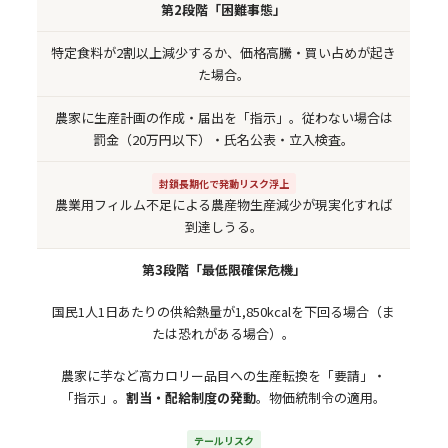
第2段階「困難事態」
特定食料が2割以上減少するか、価格高騰・買い占めが起き
た場合。
農家に生産計画の作成・届出を「指示」。従わない場合は
罰金（20万円以下）・氏名公表・立入検査。
封鎖長期化で発動リスク浮上
農業用フィルム不足による農産物生産減少が現実化すれば
到達しうる。
第3段階「最低限確保危機」
国民1人1日あたりの供給熱量が1,850kcalを下回る場合（ま
たは恐れがある場合）。
農家に芋など高カロリー品目への生産転換を「要請」・
「指示」。
割当・配給制度の発動
。物価統制令の適用。
テールリスク