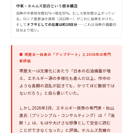
中東・ホルムズ依存という根本構造
当時の中東依存度81%→現在93%。むしろ依存度は上がってい
る。ロシア産原油の排除（2022年〜）がこれに拍車をかけた。
そして
ナフサとしての在庫は約20日分
——これは当時の備蓄65
日分より短い。
■ 堺屋太一自身の「アップデート」と2026年の専門
家評価
堺屋太一は文庫化にあたり「日本の石油備蓄が増
え、エネルギー源の多様化も進んだ以上、作中の
ような長期の混乱が起きても、かつてほど脆弱では
ないだろう」と自ら書いていた。
しかし2026年3月、エネルギー政策の専門家・秋山
進氏（プリンシプル・コンサルティング）は「『油
断！』は、もはや大げさな想像として安全に読む
ことができなくなった」と評価。ホルムズ危機の