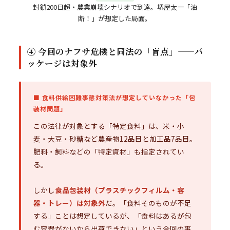
封鎖200日超・農業崩壊シナリオで到達。堺屋太一「油
断！」が想定した局面。
④ 今回のナフサ危機と同法の「盲点」——パ
ッケージは対象外
■ 食料供給困難事態対策法が想定していなかった「包
装材問題」
この法律が対象とする「特定食料」は、米・小
麦・大豆・砂糖など農産物12品目と加工品7品目。
肥料・飼料などの「特定資材」も指定されてい
る。
しかし
食品包装材（プラスチックフィルム・容
器・トレー）は対象外
だ。「食料そのものが不足
する」ことは想定しているが、「食料はあるが包
む容器がないから出荷できない」という今回の事