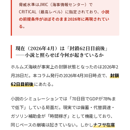
脅威水準はJMIC（海事情報センター）で
CRITICAL（最高レベル）に指定されており、
小説
の前提条件がほぼそのまま2026年に再現されてい
る
。
現在（2026年4月）は「封鎖62日目前後」
——小説と照らせば今何が起きているか
ホルムズ海峡が事実上の封鎖状態となったのは2026年2
月28日だ。本コラム発行の2026年4月30日時点で、
封鎖
62日目前後
にあたる。
小説のシミュレーションでは「70日目でGDPが78%ま
で低下」している局面だ。現実では備蓄・代替調達・
ガソリン補助金が「時間稼ぎ」として機能しており、
同じペースの崩壊は起きていない。しかし
ナフサ在庫