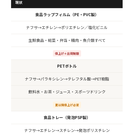
現状
食品ラップフィルム（PE・PVC製）
ナフサ→エチレン→ポリエチレン／塩化ビニル
生鮮食品・総菜・弁当・精肉・魚介類すべて
値上げ＋出荷制限
PETボトル
ナフサ→パラキシレン→テレフタル酸→PET樹脂
飲料水・お茶・ジュース・スポーツドリンク
夏以降値上げ必至
食品トレー（発泡PSP製）
ナフサ→エチレン→スチレン→発泡ポリスチレン