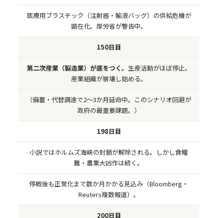
医療用プラスチック（注射器・輸液バッグ）の供給危機が
顕在化。厚労省が警告中。
150日目
第二次産業（製造業）が底をつく。
生産活動がほぼ停止。
産業組織が崩壊し始める。
（備蓄・代替調達で2〜3か月延命中。このシナリオ回避が
政府の最重要課題。）
198日目
小説ではホルムズ海峡の封鎖が解除される。しかし食糧
難・農業大凶作は続く。
停戦後も正常化まで数か月かかる見込み（Bloomberg・
Reuters複数報道）。
200日目