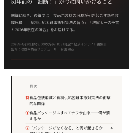
51年前の「油断！」が今に問いかけること
前編に続き、後編では「食品包装材の消滅が引き起こす新型食
糧危機」「食料供給困難事態対策法の盲点」「堺屋太一の予言
と2026年現在の照合」をお届けする。
2026年4月30日
|
約8,000文字
|
GHOST経営™ 経済インサイト編集部
|
監修：収益率構造プロデューサー 有田 和弘
── 目次 ──
特
食品包装消滅と食料供給困難事態対策法の衝撃
的な関係
①
食品パッケージはすべてナフサ由来——何が消
えるか
②
「パッケージがなくなる」と何が起きるか——4