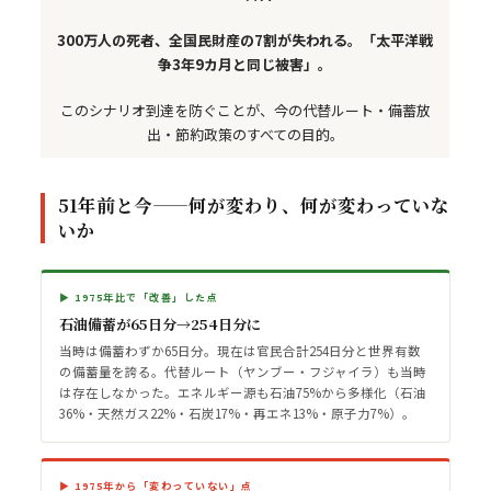
300万人の死者、全国民財産の7割が失われる。「太平洋戦
争3年9カ月と同じ被害」。
このシナリオ到達を防ぐことが、今の代替ルート・備蓄放
出・節約政策のすべての目的。
51年前と今——何が変わり、何が変わっていな
いか
▶ 1975年比で「改善」した点
石油備蓄が65日分→254日分に
当時は備蓄わずか65日分。現在は官民合計254日分と世界有数
の備蓄量を誇る。代替ルート（ヤンブー・フジャイラ）も当時
は存在しなかった。エネルギー源も石油75%から多様化（石油
36%・天然ガス22%・石炭17%・再エネ13%・原子力7%）。
▶ 1975年から「変わっていない」点