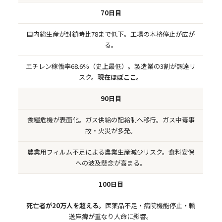
70日目
国内総生産が封鎖時比78まで低下。工場の本格停止が広が
る。
エチレン稼働率68.6%（史上最低）。製造業の3割が調達リ
スク。
現在ほぼここ。
90日目
食糧危機が表面化。ガス供給の配給制へ移行。ガス中毒事
故・火災が多発。
農業用フィルム不足による農業生産減少リスク。食料安保
への波及懸念が高まる。
100日目
死亡者が20万人を超える。
医薬品不足・病院機能停止・輸
送麻痺が重なり人命に影響。