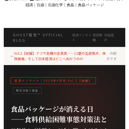
経済
｜
石油
｜
石油化学
｜
食品
｜
食品パッケージ
GHOST経営™ OFFICIAL
経済インサイ
経営戦
利益設
ト
略
計
BLOG
Vol.2【前編】ナフサ危機の全真実——12基の生産拠点、保
の続
←
険崩壊、そして日本経済はどこへ向かうのか
きです
経済インサイト｜2026年4月号 Vol.2【後編】
緊急深掘り調査
食品パッケージが消える日
——食料供給困難事態対策法と