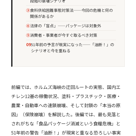
段階の崩壊シナリオ
③
食料供給困難事態対策法——今回の危機と何の
関係があるか
④
法律の「盲点」——パッケージは対象外
⑤
消費者・事業者が今すぐ取るべき対策
09
51年前の予言が現実になった——「油断！」の
シナリオと今を重ねる
前編では、ホルムズ海峡の迂回ルートの実態、国内エ
チレン12基の稼働状況、塗料・プラスチック・医療・
農業・自動車への連鎖崩壊、そして封鎖の「本当の原
因」（保険崩壊）を解説した。後編では、最も見落と
されがちな「食品パッケージ消滅という食糧危機」と
51年前の警告「油断！」が現実と重なる恐ろしい事実