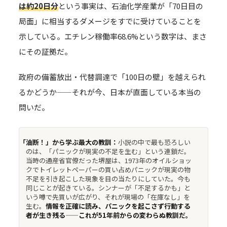
は約20日分
という事実は、石油化学産業が「70日目の
局面」に相当するダメージをすでに受けていることを
示している。エチレン稼働率68.6%という数字は、まさ
にその証拠だ。
政府の備蓄放出・代替調達で「100日の壁」を越えられ
るかどうか——それが今、日本が直面している本当の
問いだ。
「油断！」から学ぶ最大の教訓：
小説の中で最も恐ろしい
のは、「パニックが現実の不足を生む」という連鎖だ。
当時の通産省官僚だった堺屋は、1973年のオイルショッ
クでトイレットペーパーの買い占めパニックが現実の物
不足を引き起こした現象を目の当たりにしていた。今も
同じことが起きている。シンナーが「不足するかも」と
いう噂で先買いが広がり、それが現場の「在庫なし」を
生む。
情報を正確に読み、パニックを起こさず行動する
者が生き残る——これが51年前からの変わらぬ教訓だ。