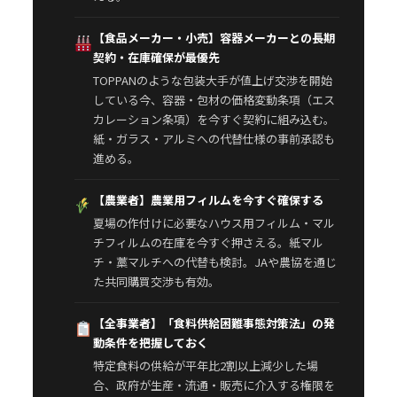
【食品メーカー・小売】容器メーカーとの長期
契約・在庫確保が最優先
TOPPANのような包装大手が値上げ交渉を開始
している今、容器・包材の価格変動条項（エス
カレーション条項）を今すぐ契約に組み込む。
紙・ガラス・アルミへの代替仕様の事前承認も
進める。
【農業者】農業用フィルムを今すぐ確保する
夏場の作付けに必要なハウス用フィルム・マル
チフィルムの在庫を今すぐ押さえる。紙マル
チ・藁マルチへの代替も検討。JAや農協を通じ
た共同購買交渉も有効。
【全事業者】「食料供給困難事態対策法」の発
動条件を把握しておく
特定食料の供給が平年比2割以上減少した場
合、政府が生産・流通・販売に介入する権限を