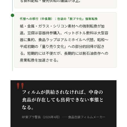
る食料配給・優先供給の議論が浮上。
代替への移行（中長期）：包装の「脱プラ化」強制転換
紙・金属・ガラス・シリコン素材への強制転換が加
速。豆腐は容器持参購入、ペットボトル飲料は大型容
器に集約、食品ラップはアルミホイルへ代替。昭和〜
平成初期の「量り売り文化」への部分的回帰が起き
る。短期的には不便だが、長期的には脱石油依存への
産業転換を加速させる。
フィルムが供給されなければ、中身の
食品が存在しても出荷できない事態と
なる。
RP東プラ警告（2026年4月）——食品包装フィルムメーカー