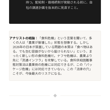
持つ。配給制・価格統制が発動される前に、自
社の調達計画を抜本的に見直すこと。
アナリストの結論：
「食料危機」という言葉を聞いて、多
くの人は「農業が崩壊した」状態を想像する。しかし
2026年の日本が直面している問題の本質は「食べ物はあ
る。でも包む容器がないから届けられない」という、ま
ったく新しい形の食料危機だ。ナフサ危機は、農業より
先に「流通インフラ」を攻撃している。食料供給困難事
態対策法は農業側の危機には対応できるが、この「パッ
ケージ危機」には対応できていない。この「法律の穴」
こそが、今後最大のリスクになる。
◆