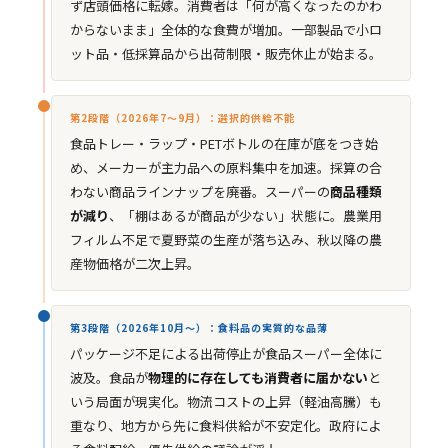
ず店頭価格に転嫁。消費者は「何が高くなったのかわ
からないまま」全体的な食費が増加。一部製品で小ロ
ット品・低採算品から出荷制限・販売休止が始まる。
第2段階（2026年7〜9月）：選択的供給不能
食品トレー・ラップ・PETボトルの在庫が底をつき始
め、メーカーが主力品への原料集中を加速。採算の合
わない商品ラインナップを廃番。スーパーの
商品種類
が減り
、「棚はあるが商品が少ない」状態に。農業用
フィルム不足で夏野菜の生産が落ち込み、秋以降の農
産物価格が二次上昇。
第3段階（2026年10月〜）：食料品の実質的な品薄
パッケージ不足による出荷停止が食品スーパー全体に
波及。食品が
物理的に存在しても消費者に届かない
と
いう局面が現実化。物流コストの上昇（軽油高騰）も
重なり、地方から先に食料供給が不安定化。政府によ