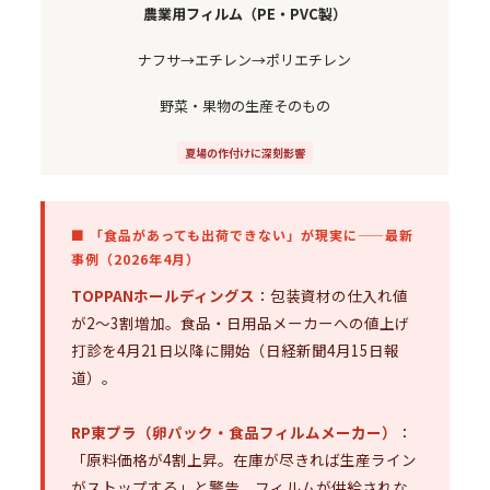
農業用フィルム（PE・PVC製）
ナフサ→エチレン→ポリエチレン
野菜・果物の生産そのもの
夏場の作付けに深刻影響
■ 「食品があっても出荷できない」が現実に——最新
事例（2026年4月）
TOPPANホールディングス
：包装資材の仕入れ値
が2〜3割増加。食品・日用品メーカーへの値上げ
打診を4月21日以降に開始（日経新聞4月15日報
道）。
RP東プラ（卵パック・食品フィルムメーカー）
：
「原料価格が4割上昇。在庫が尽きれば生産ライン
がストップする」と警告。フィルムが供給されな