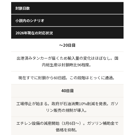
封鎖日数
小説内のシナリオ
2026年現在の対応状況
〜20日目
出港済みタンカーが届くため輸入量の変化はほぼなし。国
内総生産は封鎖時比96程度。
現在すでに封鎖から60日超。この段階はとっくに通過。
40日目
工場停止が始まる。政府が石油消費10%削減を発表。ガソ
リン販売の規制が導入。
エチレン設備の減産開始（3月6日〜）。ガソリン補助金で
価格を抑制。