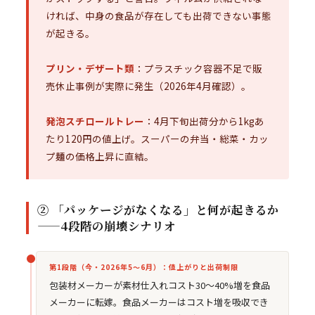
ければ、中身の食品が存在しても出荷できない事態
が起きる。
プリン・デザート類
：プラスチック容器不足で販
売休止事例が実際に発生（2026年4月確認）。
発泡スチロールトレー
：4月下旬出荷分から1kgあ
たり120円の値上げ。スーパーの弁当・総菜・カッ
プ麺の価格上昇に直結。
② 「パッケージがなくなる」と何が起きるか
——4段階の崩壊シナリオ
第1段階（今・2026年5〜6月）：値上がりと出荷制限
包装材メーカーが素材仕入れコスト30〜40%増を食品
メーカーに転嫁。食品メーカーはコスト増を吸収でき