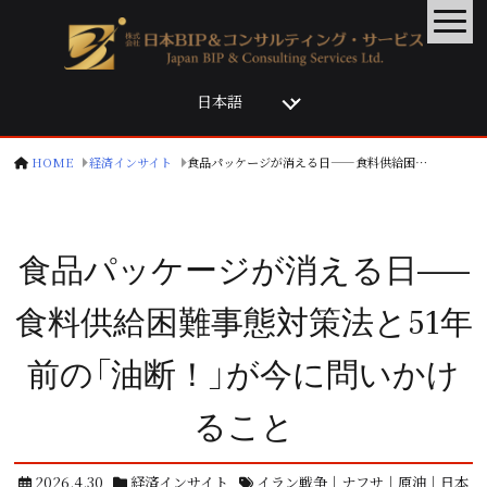
言
語
を
選
HOME
経済インサイト
食品パッケージが消える日——食料供給困難事態対策法と51年前の「油断！」が今に問いかけること
択
食品パッケージが消える日——
食料供給困難事態対策法と51年
前の「油断！」が今に問いかけ
ること
2026.4.30
経済インサイト
イラン戦争
｜
ナフサ
｜
原油
｜
日本