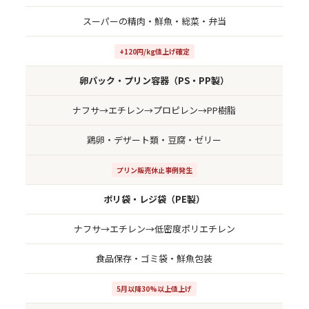
スーパーの精肉・鮮魚・総菜・弁当
+120円/kg値上げ確定
卵パック・プリン容器（PS・PP製）
ナフサ→エチレン→プロピレン→PP樹脂
鶏卵・デザート類・豆腐・ゼリー
プリン販売休止事例発生
ポリ袋・レジ袋（PE製）
ナフサ→エチレン→低密度ポリエチレン
食品保存・ゴミ袋・鮮魚包装
5月以降30%以上値上げ