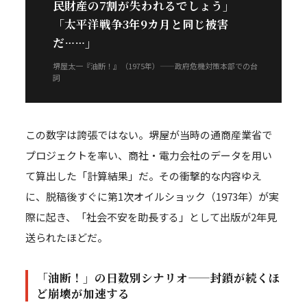
民財産の7割が失われるでしょう」
「太平洋戦争3年9カ月と同じ被害
だ……」
堺屋太一『油断！』（1975年）——政府危機対策本部での台
詞
この数字は誇張ではない。堺屋が当時の通商産業省で
プロジェクトを率い、商社・電力会社のデータを用い
て算出した「計算結果」だ。その衝撃的な内容ゆえ
に、脱稿後すぐに第1次オイルショック（1973年）が実
際に起き、「社会不安を助長する」として出版が2年見
送られたほどだ。
「油断！」の日数別シナリオ——封鎖が続くほ
ど崩壊が加速する