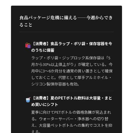
食品パッケージ危機に備える——今週からでき
ること
【消費者】食品ラップ・ポリ袋・保存容器を今
のうちに備蓄
ラップ・ポリ袋・ジップロック系保存袋は「5
月から30%以上値上がり」が確定している。今
月中に3〜6か月分を通常の買い置きとして確保
しておくこと。代替として厚手アルミホイル・
シリコン製保存容器も有効。
【消費者】夏のPETボトル飲料は大容量・まと
め買いにシフト
夏季に向けてPETボトルの価格急騰が見込まれ
る。ウォーターサーバー・浄水器への切り替
え、大容量ペットボトルへの集約でコストを抑
える。