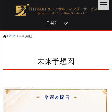
言
語
を
HOME
未来予想図
選
択
未来予想図